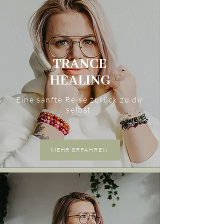
TRANCE
HEALING
Eine sanfte Reise zurück zu dir
selbst
.
MEHR ERFAHREN